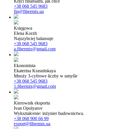
Kręci finansami, jak chce
+38 068 545 9683
fin@fibermix.ua
Księgowa
Elena Korzh
Najszybciej balansuje
+38 068 545 9683
a.fibermix@gmail.com
Ekonomista
Ekaterina Krasnitskaya
Mnoży 3-cyfrowe liczby w umyśle
+38 068 545 9683
1.fibermix@gmail.com
Kierownik eksportu
Ivan Opolyarov
Wykształcenie: inżynier budownictwa.
+38 068 900 66 99
export@fibermix.ua