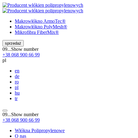
Makrowłókno
ArmoTec®
Makrowłókno
PolyMesh®
Mikrofibra
FiberMix®
sprzedaż
09...
Show number
+38
068
900 66 99
pl
en
de
ro
pl
hu
tr
09...
Show number
+38
068
900 66 99
Włókna Polipropylenowe
O nas