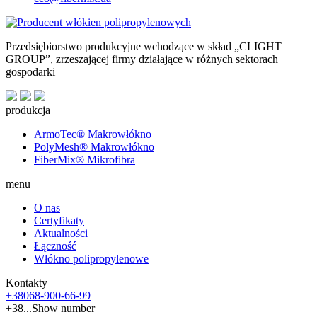
Przedsiębiorstwo produkcyjne wchodzące w skład „CLIGHT
GROUP”, zrzeszającej firmy działające w różnych sektorach
gospodarki
produkcja
ArmoTec®
Makrowłókno
PolyMesh®
Makrowłókno
FiberMix®
Mikrofibra
menu
O nas
Certyfikaty
Aktualności
Łączność
Włókno polipropylenowe
Kontakty
+38
068
-900-66-99
+38...
Show number