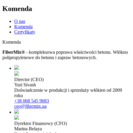
Komenda
O nas
Komenda
Certyfikaty
Komenda
FiberMix®
- kompleksowa poprawa właściwości betonu. Włókno
polipropylenowe do betonu i zapraw betonowych.
Director (CEO)
Yuri Sivash
Doświadczenie w produkcji i sprzedaży włókien od 2009
roku
+38 068 545 9683
ceo@fibermix.ua
Dyrektor Finansowy (CFO)
Marina Belaya