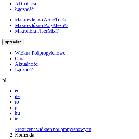
Aktualności
Łączność
Makrowłókno
ArmoTec®
Makrowłókno
PolyMesh®
Mikrofibra
FiberMix®
sprzedaż
Włókna Polipropylenowe
O nas
Aktualności
Łączność
pl
en
de
ro
pl
hu
tr
Producent włókien polipropylenowych
Komenda