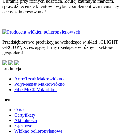
Ukrainie przy różnych kosztach. Zaufaj zaufanym markom,
sprawdź recenzje klientów i wybierz suplement wzmacniający
cechy zainteresowania!
Przedsiębiorstwo produkcyjne wchodzące w skład „CLIGHT
GROUP”, zrzeszającej firmy działające w różnych sektorach
gospodarki
produkcja
ArmoTec®
Makrowłókno
PolyMesh®
Makrowłókno
FiberMix®
Mikrofibra
menu
O nas
Certyfikaty
Aktualności
Łączność
Włókno polipropylenowe