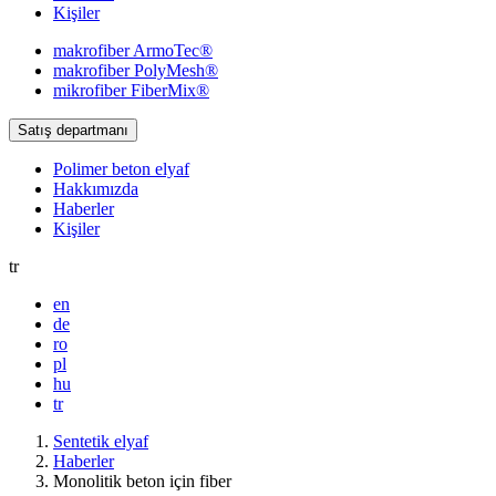
Kişiler
makrofiber
ArmoTec®
makrofiber
PolyMesh®
mikrofiber
FiberMix®
Satış departmanı
Polimer beton elyaf
Hakkımızda
Haberler
Kişiler
tr
en
de
ro
pl
hu
tr
Sentetik elyaf
Haberler
Monolitik beton için fiber