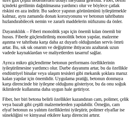
stres gibi çeşitli nedenlerden dolayı meydana gelebilir. Fiber, beton
içindeki gerilimin dağıtılmasına yardımcı olur ve böylece çatlak
riskini en aza indirir. Bu sadece yapının görünümünü iyileştirmekle
kalmaz, aynı zamanda donatı korozyonunu ve betonun tahribatını
hızlandırabilecek nemin ve zararlı maddelerin nüfuzunu da önler.
Dayanıklılık – Fiberi monolitik yapı için önemli kılan önemli bir
husus. Fiberle güçlendirilmiş monolitik beton yapılar, malzeme
aşınma ve tahribata karşı daha az duyarlı olduğundan servis ömrü
artar. Bu, sık sık onarım ve değiştirme ihtiyacını azaltarak uzun
vadede kaynaklardan ve maliyetlerden tasarruf sağlar.
Ayrıca mikro güçlendirme betonun performans özelliklerinin
iyileştirilmesine yardımcı olur. Darbe dayanımı artar, bu da özellikle
endüstriyel binalar veya ulaşım tesisleri gibi mekanik şoklara maruz
kalan yapılar için önemlidir. Uygulama pratiği, betonun donmaya
karşı direncinde bir iyileşme olduğunu gösteriyor, bu da onu soğuk
iklimlerde kullanıma daha uygun hale getiriyor.
Fiber, her biri betona belirli özellikler kazandıran cam, polimer, çelik
veya bazalt gibi çeşitli malzemelerden yapılabilir. Örneğin, cam
elyaf betonun ısı yalıtım özelliklerini iyileştirir, polimer elyaflar ise
sünekliğini ve kimyasal etkilere karşı direncini artırır.