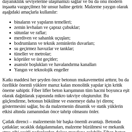
dayanıklılık seviyelerine ulaşmamızı sağlar ve bu da onu modern
inşaatta vazgeçilmez bir unsur haline getirir. Malzeme yaygın olarak
aşağıdaki amaçlarla kullanılır:
binaların ve yapıların temelleri;
zemin levhaları ve çapraz çubuklar;
sütunlar ve raflar;
merdiven ve sahanlık uçuşları;
bodrumların ve teknik zeminlerin duvarları;
su geçirmez havuzlar ve tanklar;
tüneller ve metrolar;
köprüler ve üst geçitler;
asansör boşlukları ve havalandırma kanalları
Yangın ve teknolojik engeller
Katkı maddesi her şeyden önce betonun mukavemetini arttırır, bu da
özellikle önemli yüklere maruz kalan monolitik yapılar için kritik
öneme sahiptir. Fiber lifler beton karışımının tüm hacmi boyunca eşit
olarak dağıtılarak yapısında mikro takviye oluşturulur. Bu
güçlendirme, betonun bükülme ve esnemeye daha iyi direnç
göstermesini sağlar, bu da malzemenin dinamik ve statik yüklerin
etkisi altında zamanından önce tahrip olmasını önler.
Çatlak direnci – malzemenin bir başka önemli avantajı. Betonda
çatlaklar; sıcaklık dalgalanmaları, malzeme büzülmesi ve mekanik