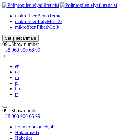
makrofiber
ArmoTec®
makrofiber
PolyMesh®
mikrofiber
FiberMix®
Satış departmanı
09...
Show number
+38
068
900 66 99
tr
en
de
ro
pl
hu
tr
09...
Show number
+38
068
900 66 99
Polimer beton elyaf
Hakkımızda
Haberler