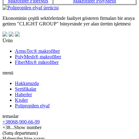
Mikrofiber FiberMix
Makrofiber PolyMesh
Ekonominin çeşitli sektörlerinde faaliyet gösteren firmaları bir araya
getiren "CLIGHT GROUP" bünyesinde yer alan üretim işletmesi
Ürün
ArmoTec®
makrofiber
PolyMesh®
makrofiber
FiberMix®
mikrofiber
menü
Hakkımızda
Sertifikalar
Haberler
Kişiler
Polipropilen elyaf
temaslar
+38
068
-900-66-99
+38...
Show number
(Satış departmanı)
Haberciler bize yazın: