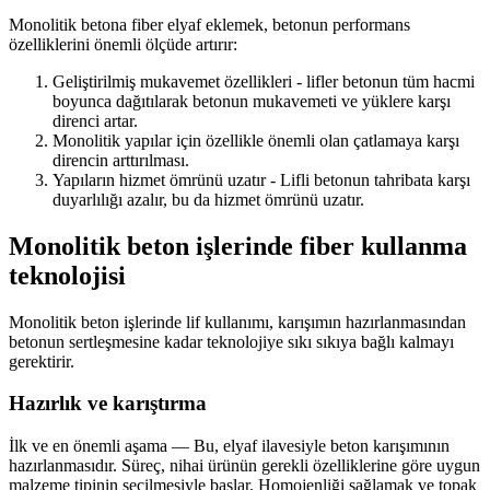
Monolitik betona fiber elyaf eklemek, betonun performans
özelliklerini önemli ölçüde artırır:
Geliştirilmiş mukavemet özellikleri - lifler betonun tüm hacmi
boyunca dağıtılarak betonun mukavemeti ve yüklere karşı
direnci artar.
Monolitik yapılar için özellikle önemli olan çatlamaya karşı
direncin arttırılması.
Yapıların hizmet ömrünü uzatır - Lifli betonun tahribata karşı
duyarlılığı azalır, bu da hizmet ömrünü uzatır.
Monolitik beton işlerinde fiber kullanma
teknolojisi
Monolitik beton işlerinde lif kullanımı, karışımın hazırlanmasından
betonun sertleşmesine kadar teknolojiye sıkı sıkıya bağlı kalmayı
gerektirir.
Hazırlık ve karıştırma
İlk ve en önemli aşama — Bu, elyaf ilavesiyle beton karışımının
hazırlanmasıdır. Süreç, nihai ürünün gerekli özelliklerine göre uygun
malzeme tipinin seçilmesiyle başlar. Homojenliği sağlamak ve topak