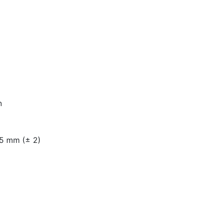
n
55 mm (± 2)