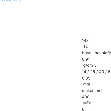
148
TL
boyalı poliolefi
0,91
g/сm 3
14 / 25 / 40 / 
0,85
mm
mükemmel
400
MPa
6