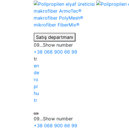
makrofiber
ArmoTec®
makrofiber
PolyMesh®
mikrofiber
FiberMix®
Satış departmanı
09...
Show number
+38
068
900 66 99
tr
en
de
ro
pl
hu
tr
09...
Show number
+38
068
900 66 99