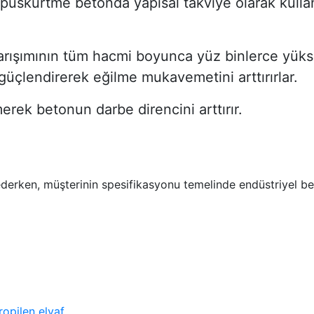
püskürtme betonda yapısal takviye olarak kullan
rışımının tüm hacmi boyunca yüz binlerce yükse
 güçlendirerek eğilme mukavemetini arttırırlar.
merek betonun darbe direncini arttırır.
derken, müşterinin spesifikasyonu temelinde endüstriyel bet