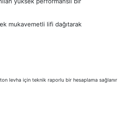
ılan yüksek performanslı bir
k mukavemetli lifi dağıtarak
on levha için teknik raporlu bir hesaplama sağlanır