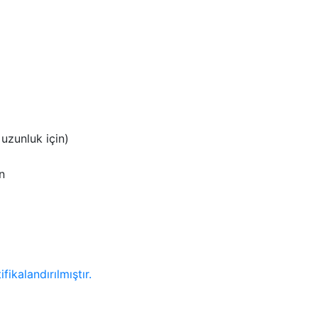
zunluk için)
n