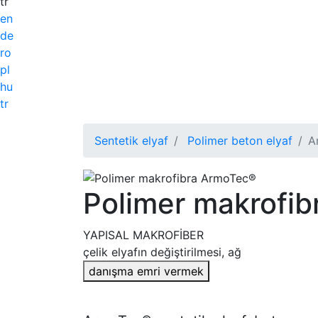
tr
en
de
ro
pl
hu
tr
Sentetik elyaf
Polimer beton elyaf
A
Polimer makrofi
YAPISAL MAKROFİBER
çelik elyafın değiştirilmesi, ağ
danışma emri vermek