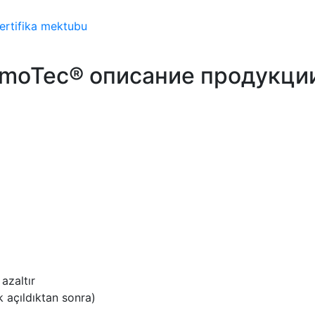
ArmoTec® описание продукци
azaltır
ak açıldıktan sonra)