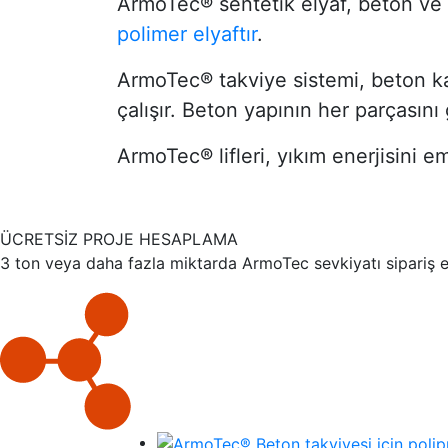
ArmoTeс® sentetik elyaf, beton ve 
polimer elyaftır
.
ArmoTeс® takviye sistemi, beton ka
çalışır. Beton yapının her parçasını
ArmoTeс® lifleri, yıkım enerjisini e
ÜCRETSİZ PROJE HESAPLAMA
3 ton veya daha fazla miktarda ArmoTec sevkiyatı sipariş e