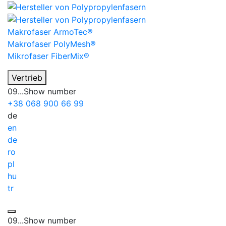
Makrofaser
ArmoTec®
Makrofaser
PolyMesh®
Mikrofaser
FiberMix®
Vertrieb
09...
Show number
+38
068
900 66 99
de
en
de
ro
pl
hu
tr
09...
Show number