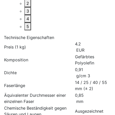
2
3
4
5
Technische Eigenschaften
4.2
Preis (1 kg)
EUR
Gefärbtes
Komposition
Polyolefin
0,91
Dichte
g/сm 3
14 / 25 / 40 / 55
Faserlänge
mm (± 2)
Äquivalenter Durchmesser einer
0,85
einzelnen Faser
mm
Chemische Beständigkeit gegen
Ausgezeichnet
Säuren und Laugen