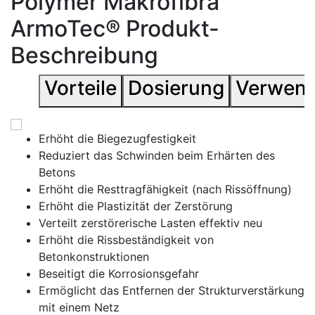
Polymer Makrofibra
ArmoTec® Produkt-
Beschreibung
Vorteile
Dosierung
Verwen
Erhöht die Biegezugfestigkeit
Verpackung: Markenpackungen à 3 kg;
Reduziert das Schwinden beim Erhärten des
Verpackung in einer Beutel: 12 kg pro Beutel = 4
Betons
Packungen à 3 kg;
Erhöht die Resttragfähigkeit (nach Rissöffnung)
Menge pro Palette: 312 kg = 26 Säcke à 12 kg;
Erhöht die Plastizität der Zerstörung
Größe einer Palette mit der Ware 1,0*1,2*2,1 m
Verteilt zerstörerische Lasten effektiv neu
Erhöht die Rissbeständigkeit von
Betonkonstruktionen
Beseitigt die Korrosionsgefahr
Ermöglicht das Entfernen der Strukturverstärkung
mit einem Netz