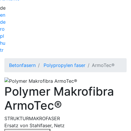
de
en
de
ro
pl
hu
tr
Betonfasern
Polypropylen faser
ArmoTec®
Polymer Makrofibra
ArmoTec®
STRUKTURMAKROFASER
Ersatz von Stahlfaser, Netz