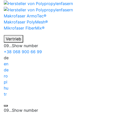
Makrofaser
ArmoTec®
Makrofaser
PolyMesh®
Mikrofaser
FiberMix®
Vertrieb
09...
Show number
+38
068
900 66 99
de
en
de
ro
pl
hu
tr
09...
Show number