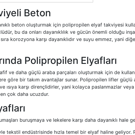
viyeli Beton
lı beton oluşturmak için polipropilen elyaf takviyesi kullanıl
dür, bu da onları dayanıklılık ve gücün önemli olduğu inşaat 
nı sıra korozyona karşı dayanıklıdır ve suyu emmez, yani diğ
nda Polipropilen Elyafları
fif ve daha güçlü araba parçaları oluşturmak için de kullanı
 göre bir takım avantajlar sunar. Polipropilen lifler güçlü 
 ve ısıya karşı dirençlidirler, yani kolayca paslanmazlar veya
rden çok daha ucuzdur.
yafları
 kumaşları buruşmaya ve lekelere karşı daha dayanıklı hale 
yle tekstil endüstrisinde hızla temel bir elyaf haline geliyor