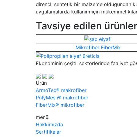
dirençli sentetik bir malzeme olduğundan kuma
uygulamalarda kullanım için mükemmel kılar
Tavsiye edilen ürünle
Mikrofiber FiberMix
Ekonominin çeşitli sektörlerinde faaliyet g
Ürün
ArmoTec®
makrofiber
PolyMesh®
makrofiber
FiberMix®
mikrofiber
menü
Hakkımızda
Sertifikalar