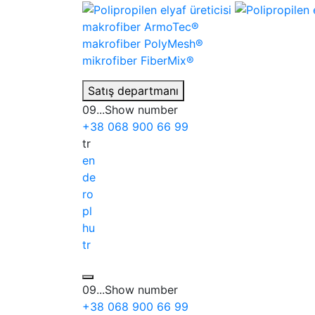
makrofiber
ArmoTec®
makrofiber
PolyMesh®
mikrofiber
FiberMix®
Satış departmanı
09...
Show number
+38
068
900 66 99
tr
en
de
ro
pl
hu
tr
09...
Show number
+38
068
900 66 99