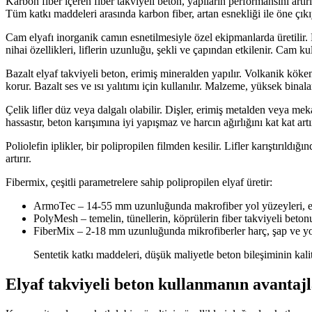
Karbon fiber içeren fiber takviyeli beton, yapıların performansını artı
Tüm katkı maddeleri arasında karbon fiber, artan esnekliği ile öne çıkı
Cam elyafı inorganik camın esnetilmesiyle özel ekipmanlarda üretilir.
nihai özellikleri, liflerin uzunluğu, şekli ve çapından etkilenir. Cam kull
Bazalt elyaf takviyeli beton, erimiş mineralden yapılır. Volkanik kö
korur. Bazalt ses ve ısı yalıtımı için kullanılır. Malzeme, yüksek binal
Çelik lifler düz veya dalgalı olabilir. Dişler, erimiş metalden veya me
hassastır, beton karışımına iyi yapışmaz ve harcın ağırlığını kat kat artırı
Poliolefin iplikler, bir polipropilen filmden kesilir. Lifler karıştırıld
artırır.
Fibermix, çeşitli parametrelere sahip polipropilen elyaf üretir:
ArmoTec – 14-55 mm uzunluğunda makrofiber yol yüzeyleri, endüs
PolyMesh – temelin, tünellerin, köprülerin fiber takviyeli beto
FiberMix – 2-18 mm uzunluğunda mikrofiberler harç, şap ve yol
Sentetik katkı maddeleri, düşük maliyetle beton bileşiminin kalit
Elyaf takviyeli beton kullanmanın avantajl