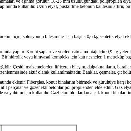
algalanmaları ve aşınma görülür. 18-25 mm uzunluğundaki polipropilen e
 yapımında kullanılır. Uzun elyaf, püskürtme betonun kalitesini artırır, 
üretimi için, solüsyonun bileşimine 1 cu başına 0,6 kg sentetik elyaf ekle
anında yapılır. Konut şapları ve yerden ısıtma montajı için 0,9 kg yeter
 Bir hidrolik veya kimyasal kompleks için katı nesneler, 1 metreküp başın
eğildir. Çeşitli malzemelerden lif içeren bileşim, dalgakıranların, barajla
enlenmesinde aktif olarak kullanılmaktadır. Banklar, çeşmeler, çit bölüml
latında eklenir. Fiberglas, konut binalarını bitirmek ve gürültüye karşı k
Hafif parçalar ve gözenekli betonlar polipropilenden elde edilir. Gaz elya
e ısı yalıtımı için kullanılır. Gazbeton bloklardan alçak konut binaları in