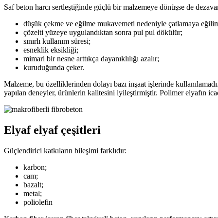
Saf beton harcı sertleştiğinde güçlü bir malzemeye dönüşse de dezavant
düşük çekme ve eğilme mukavemeti nedeniyle çatlamaya eğilim
çözelti yüzeye uygulandıktan sonra pul pul dökülür;
sınırlı kullanım süresi;
esneklik eksikliği;
mimari bir nesne arttıkça dayanıklılığı azalır;
kuruduğunda çeker.
Malzeme, bu özelliklerinden dolayı bazı inşaat işlerinde kullanılamad
yapılan deneyler, ürünlerin kalitesini iyileştirmiştir. Polimer elyafın ica
Elyaf elyaf çeşitleri
Güçlendirici katkıların bileşimi farklıdır:
karbon;
cam;
bazalt;
metal;
poliolefin