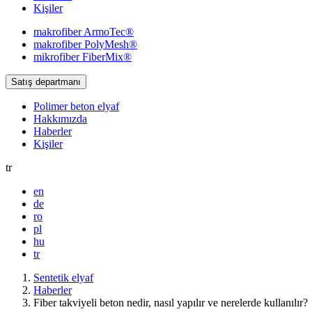
Kişiler
makrofiber
ArmoTec®
makrofiber
PolyMesh®
mikrofiber
FiberMix®
Satış departmanı
Polimer beton elyaf
Hakkımızda
Haberler
Kişiler
tr
en
de
ro
pl
hu
tr
Sentetik elyaf
Haberler
Fiber takviyeli beton nedir, nasıl yapılır ve nerelerde kullanılır?