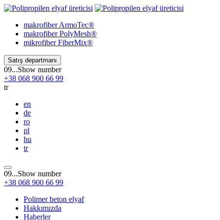
makrofiber
ArmoTec®
makrofiber
PolyMesh®
mikrofiber
FiberMix®
Satış departmanı
09...
Show number
+38
068
900 66 99
tr
en
de
ro
pl
hu
tr
09...
Show number
+38
068
900 66 99
Polimer beton elyaf
Hakkımızda
Haberler