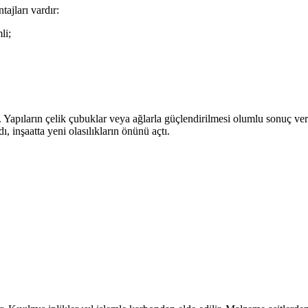
ajları vardır:
li;
ı. Yapıların çelik çubuklar veya ağlarla güçlendirilmesi olumlu sonuç 
dı, inşaatta yeni olasılıkların önünü açtı.