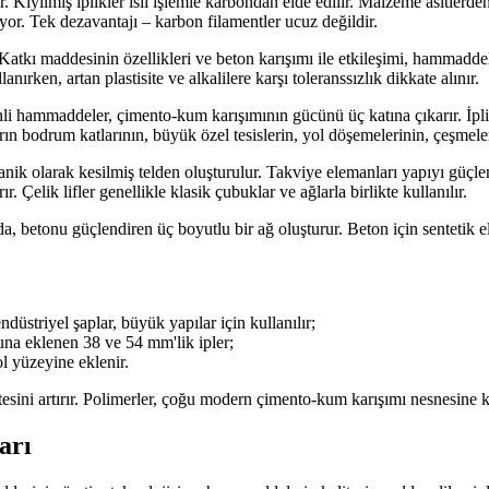
rır. Kıyılmış iplikler ısıl işlemle karbondan elde edilir. Malzeme asitle
yor. Tek dezavantajı – karbon filamentler ucuz değildir.
 Katkı maddesinin özellikleri ve beton karışımı ile etkileşimi, hammadd
anırken, artan plastisite ve alkalilere karşı toleranssızlık dikkate alınır.
kenli hammaddeler, çimento-kum karışımının gücünü üç katına çıkarır. İ
arın bodrum katlarının, büyük özel tesislerin, yol döşemelerinin, çeşmele
kanik olarak kesilmiş telden oluşturulur. Takviye elemanları yapıyı güçl
r. Çelik lifler genellikle klasik çubuklar ve ağlarla birlikte kullanılır.
ığında, betonu güçlendiren üç boyutlu bir ağ oluşturur. Beton için sentetik
triyel şaplar, büyük yapılar için kullanılır;
nuna eklenen 38 ve 54 mm'lik ipler;
 yüzeyine eklenir.
esini artırır. Polimerler, çoğu modern çimento-kum karışımı nesnesine kar
arı