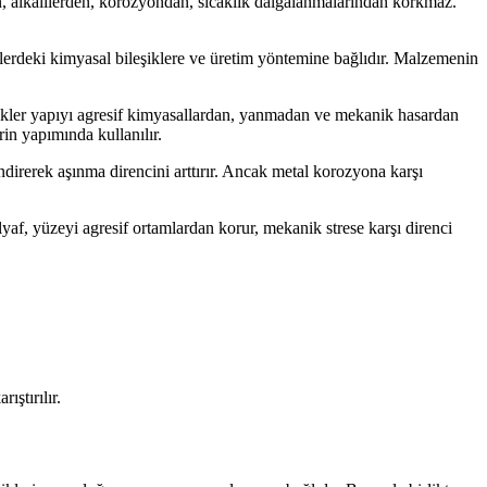
rden, alkalilerden, korozyondan, sıcaklık dalgalanmalarından korkmaz.
elerdeki kimyasal bileşiklere ve üretim yöntemine bağlıdır. Malzemenin
plikler yapıyı agresif kimyasallardan, yanmadan ve mekanik hasardan
rin yapımında kullanılır.
endirerek aşınma direncini arttırır. Ancak metal korozyona karşı
 elyaf, yüzeyi agresif ortamlardan korur, mekanik strese karşı direnci
ıştırılır.