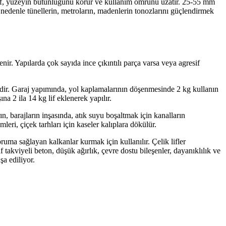
lyaf, yüzeyin bütünlüğünü korur ve kullanım ömrünü uzatır. 25-55 mm
bu nedenle tünellerin, metroların, madenlerin tonozlarını güçlendirmek
nir. Yapılarda çok sayıda ince çıkıntılı parça varsa veya agresif
lidir. Garaj yapımında, yol kaplamalarının döşenmesinde 2 kg kullanın
a 2 ila 14 kg lif eklenerek yapılır.
rın, barajların inşasında, atık suyu boşaltmak için kanalların
eri, çiçek tarhları için kaseler kalıplara dökülür.
oruma sağlayan kalkanlar kurmak için kullanılır. Çelik lifler
f takviyeli beton, düşük ağırlık, çevre dostu bileşenler, dayanıklılık ve
şa ediliyor.