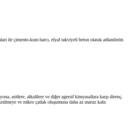
rı ile çimento-kum harcı, elyaf takviyeli beton olarak adlandırılır.
yona, asitlere, alkalilere ve diğer agresif kimyasallara karşı direnç.
büzülmeye ve mikro çatlak oluşumuna daha az maruz kalır.