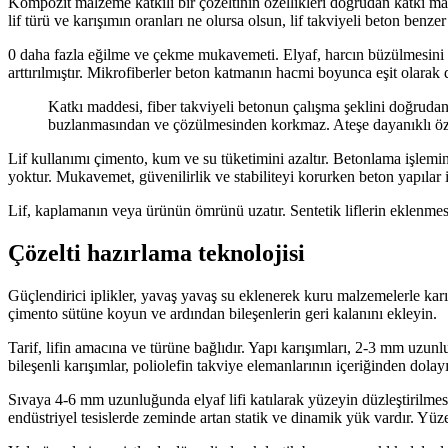
Kompozit malzeme katkılı bir çözeltinin özellikleri doğrudan katkı mad
lif türü ve karışımın oranları ne olursa olsun, lif takviyeli beton benzer 
0 daha fazla eğilme ve çekme mukavemeti. Elyaf, harcın büzülmesini 
arttırılmıştır. Mikrofiberler beton katmanın hacmi boyunca eşit olarak d
Katkı maddesi, fiber takviyeli betonun çalışma şeklini doğrudan 
buzlanmasından ve çözülmesinden korkmaz. Ateşe dayanıklı özelli
Lif kullanımı çimento, kum ve su tüketimini azaltır. Betonlama işlemi
yoktur. Mukavemet, güvenilirlik ve stabiliteyi korurken beton yapılar i
Lif, kaplamanın veya ürünün ömrünü uzatır. Sentetik liflerin eklenmesi 
Çözelti hazırlama teknolojisi
Güçlendirici iplikler, yavaş yavaş su eklenerek kuru malzemelerle karışt
çimento sütüne koyun ve ardından bileşenlerin geri kalanını ekleyin.
Tarif, lifin amacına ve türüne bağlıdır. Yapı karışımları, 2-3 mm uzunl
bileşenli karışımlar, poliolefin takviye elemanlarının içeriğinden dolayı
Sıvaya 4-6 mm uzunluğunda elyaf lifi katılarak yüzeyin düzleştirilmesi 
endüstriyel tesislerde zeminde artan statik ve dinamik yük vardır. Yü