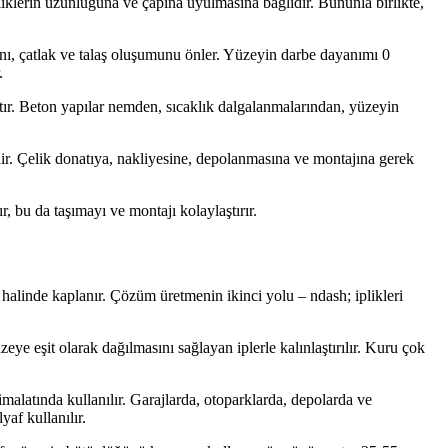
liklerin uzunluğuna ve çapına uyulmasına bağlıdır. Bununla birlikte,
nı, çatlak ve talaş oluşumunu önler. Yüzeyin darbe dayanımı 0
.
altır. Beton yapılar nemden, sıcaklık dalgalanmalarından, yüzeyin
nir. Çelik donatıya, nakliyesine, depolanmasına ve montajına gerek
, bu da taşımayı ve montajı kolaylaştırır.
ar halinde kaplanır. Çözüm üretmenin ikinci yolu – ndash; iplikleri
ye eşit olarak dağılmasını sağlayan iplerle kalınlaştırılır. Kuru çok
imalatında kullanılır. Garajlarda, otoparklarda, depolarda ve
af kullanılır.