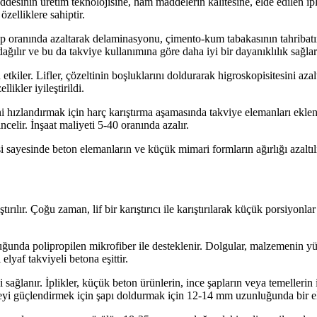
desinin üretim teknolojisine, ham maddelerin kalitesine, elde edilen ip
özelliklere sahiptir.
p oranında azaltarak delaminasyonu, çimento-kum tabakasının tahribatı
ağılır ve bu da takviye kullanımına göre daha iyi bir dayanıklılık sağlar
etkiler. Lifler, çözeltinin boşluklarını doldurarak higroskopisitesini az
kler iyileştirildi.
ni hızlandırmak için harç karıştırma aşamasında takviye elemanları ekle
ncelir. İnşaat maliyeti 5-40 oranında azalır.
sayesinde beton elemanların ve küçük mimari formların ağırlığı azaltılır
ırılır. Çoğu zaman, lif bir karıştırıcı ile karıştırılarak küçük porsiyonl
uğunda polipropilen mikrofiber ile desteklenir. Dolgular, malzemenin yüze
 elyaf takviyeli betona eşittir.
sağlanır. İplikler, küçük beton ürünlerin, ince şapların veya temellerin 
zeyi güçlendirmek için şapı doldurmak için 12-14 mm uzunluğunda bir ely