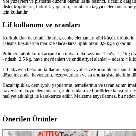
Yol yüzeyleri ve pistlerde düzenli olarak lastik basıncı, sıcaklık d
dişler köprülerin, hidrolik yapıların, konutların taşıyıcı elemanlarının
için kullanılır.
Lif kullanımı ve oranları
Korkuluklar, dekoratif figürler, cephe elemanları gibi küçük ürünlerin 
çalışma koşullarına maruz kalacaklarsa, iplik oranı 0,9 kg'a çıkarılır.
Polimer katkılı kuru karışımlarla duvar dekorasyonu 1 cu'ya 1,2 kg or
- ndash; 2,5 kg, hava meydanları ve endüstriyel alanlar – ndash; 4 kilo
Lif takviyeli betonun kullanımı şaplar, yollar ve korkuluklarla sınırlı d
döşenmesinde, havuzların, rezervuarların ve su arıtma sistemlerinin düz
Bazalt iplikler, demiryolu yapılarının, temellerinin ve tavanlarının ima
traverslere, kuyu elemanlarına, kaldırımlara ve bordürlere karıştırılır. 
maliyet etkinliği ile karakterize edilir. Malzeme ısıyı iletmez, bu nedenl
Önerilen Ürünler