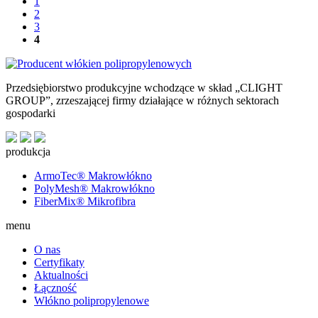
1
2
3
4
Przedsiębiorstwo produkcyjne wchodzące w skład „CLIGHT
GROUP”, zrzeszającej firmy działające w różnych sektorach
gospodarki
produkcja
ArmoTec®
Makrowłókno
PolyMesh®
Makrowłókno
FiberMix®
Mikrofibra
menu
O nas
Certyfikaty
Aktualności
Łączność
Włókno polipropylenowe