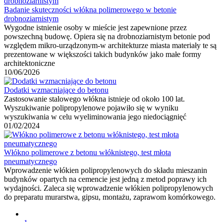
Badanie skuteczności włókna polimerowego w betonie
drobnoziarnistym
Wygodne istnienie osoby w mieście jest zapewnione przez
powszechną budowę. Opiera się na drobnoziarnistym betonie pod
względem mikro-urządzonym-w architekturze miasta materiały te są
prezentowane w większości takich budynków jako małe formy
architektoniczne
10/06/2026
Dodatki wzmacniające do betonu
Zastosowanie stalowego włókna istnieje od około 100 lat.
Wyszukiwanie polipropylenowe pojawiło się w wyniku
wyszukiwania w celu wyeliminowania jego niedociągnięć
01/02/2024
Włókno polimerowe z betonu włóknistego, test młota
pneumatycznego
Wprowadzenie włókien polipropylenowych do składu mieszanin
budynków opartych na cemencie jest jedną z metod poprawy ich
wydajności. Zaleca się wprowadzenie włókien polipropylenowych
do preparatu murarstwa, gipsu, montażu, zaprawom komórkowego.