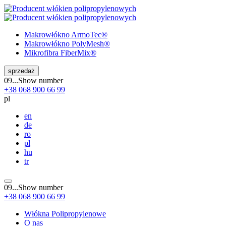
Makrowłókno
ArmoTec®
Makrowłókno
PolyMesh®
Mikrofibra
FiberMix®
sprzedaż
09...
Show number
+38
068
900 66 99
pl
en
de
ro
pl
hu
tr
09...
Show number
+38
068
900 66 99
Włókna Polipropylenowe
O nas