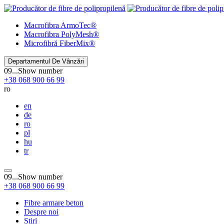
Macrofibra
ArmoTec®
Macrofibra
PolyMesh®
Microfibră
FiberMix®
Departamentul De Vânzări
09...
Show number
+38
068
900 66 99
ro
en
de
ro
pl
hu
tr
09...
Show number
+38
068
900 66 99
Fibre armare beton
Despre noi
Știri