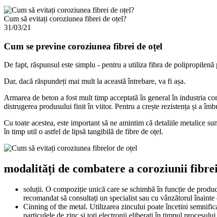
Cum să evitați coroziunea fibrei de oțel?
31/03/21
Cum se previne coroziunea fibrei de oțel
De fapt, răspunsul este simplu - pentru a utiliza fibra de polipropilen
Dar, dacă răspundeți mai mult la această întrebare, va fi așa.
Armarea de beton a fost mult timp acceptată în general în industria cons
distrugerea produsului finit în viitor. Pentru a crește rezistența și a î
Cu toate acestea, este important să ne amintim că detaliile metalice su
în timp util o astfel de lipsă tangibilă de fibre de oțel.
modalități de combatere a coroziunii fibrei
soluții. O compoziție unică care se schimbă în funcție de producă
recomandat să consultați un specialist sau cu vânzătorul înainte 
Cinning of the metal. Utilizarea zincului poate încetini semnifica
particulele de zinc și toți electronii eliberați în timpul procesul