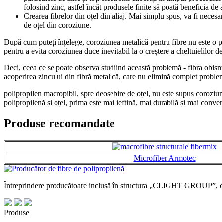
folosind zinc, astfel încât produsele finite să poată beneficia de
Crearea fibrelor din oțel din aliaj. Mai simplu spus, va fi necesa
de oțel din coroziune.
După cum puteți înțelege, coroziunea metalică pentru fibre nu este o prop
pentru a evita coroziunea duce inevitabil la o creștere a cheltuielilor 
Deci, ceea ce se poate observa studiind această problemă - fibra obișnui
acoperirea zincului din fibră metalică, care nu elimină complet problem
polipropilen macropibil, spre deosebire de oțel, nu este supus coroziunii
polipropilenă și oțel, prima este mai ieftină, mai durabilă și mai conve
Produse recomandate
Microfiber Armotec
Întreprindere producătoare inclusă în structura „CLIGHT GROUP”, car
Produse