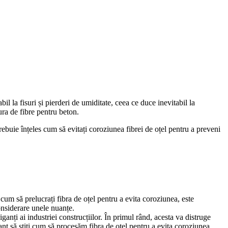
l la fisuri și pierderi de umiditate, ceea ce duce inevitabil la
tura de fibre pentru beton.
ebuie înțeles cum să evitați coroziunea fibrei de oțel pentru a preveni
cum să prelucrați fibra de oțel pentru a evita coroziunea, este
considerare unele nuanțe.
anți ai industriei construcțiilor. În primul rând, acesta va distruge
rtant să știți cum să procesăm fibra de oțel pentru a evita coroziunea