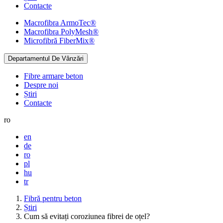
Contacte
Macrofibra
ArmoTec®
Macrofibra
PolyMesh®
Microfibră
FiberMix®
Departamentul De Vânzări
Fibre armare beton
Despre noi
Știri
Contacte
ro
en
de
ro
pl
hu
tr
Fibră pentru beton
Știri
Cum să evitați coroziunea fibrei de oțel?