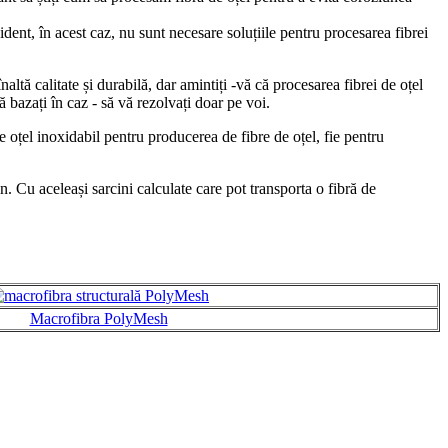
ident, în acest caz, nu sunt necesare soluțiile pentru procesarea fibrei
ltă calitate și durabilă, dar amintiți -vă că procesarea fibrei de oțel
 bazați în caz - să vă rezolvați doar pe voi.
e oțel inoxidabil pentru producerea de fibre de oțel, fie pentru
n. Cu aceleași sarcini calculate care pot transporta o fibră de
Macrofibra PolyMesh