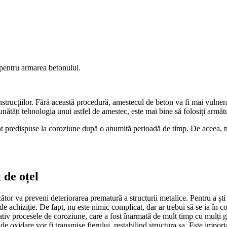
ă pentru armarea betonului.
trucțiilor. Fără această procedură, amestecul de beton va fi mai vulnerabi
mbunătăți tehnologia unui astfel de amestec, este mai bine să folosiți armă
nt predispuse la coroziune după o anumită perioadă de timp. De aceea, tr
 de oțel
tor va preveni deteriorarea prematură a structurii metalice. Pentru a ști 
de achiziție. De fapt, nu este nimic complicat, dar ar trebui să se ia în 
tiv procesele de coroziune, care a fost înarmată de mult timp cu mulți gig
ui de oxidare vor fi transmise fierului, restabilind structura sa. Este impo