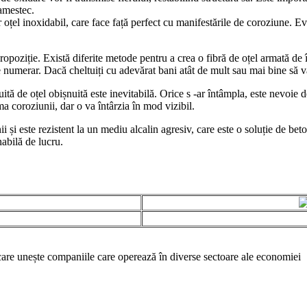
 amestec.
r oțel inoxidabil, care face față perfect cu manifestările de coroziune. Ev
oziție. Există diferite metode pentru a crea o fibră de oțel armată de îna
de numerar. Dacă cheltuiți cu adevărat bani atât de mult sau mai bine să vă
tă de oțel obișnuită este inevitabilă. Orice s -ar întâmpla, este nevoie d
a coroziunii, dar o va întârzia în mod vizibil.
 și este rezistent la un mediu alcalin agresiv, care este o soluție de beto
nabilă de lucru.
e unește companiile care operează în diverse sectoare ale economiei