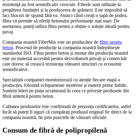
rezistență au fost semnificativ crescute. Fibrele sunt utilizate la
pregătirea fundației și la producerea de grămezi. Este imposibil să
faci blocuri de spumă fără ea. Atunci când creați o șapă de podea,
fibra vă permite să oferiți betonului performanțe mai mari. De
asemenea, puteți utiliza fibra pentru a obține o soluție ideală pentru
pavaj.
Compania noastră FiberMix este un producător de
fibre pentru
beton
. Procesul de producție la compania noastră îndeplinește
standardul ISO. Fibra pentru beton și mortar din producția noastră
este un material accesibil pentru dezvoltatorii privați și comerciali
care doresc să crească rezistența viitoarei structuri cu economii
semnificative.
Specialiștii companiei monitorizează cu atenție fiecare etapă a
producției, folosind echipamente moderne și materii prime fiabile.
Suntem lideri pe piața ucraineană în ceea ce privește produsele din
fibră sintetică pentru beton.
Calitatea produselor este confirmată de prezența certificatelor, astfel
încât să puteți fi siguri că cumpărați produsul original fie direct de la
compania noastră, fie prin punctele de vânzare oficiale.
Consum de fibră de polipropilenă