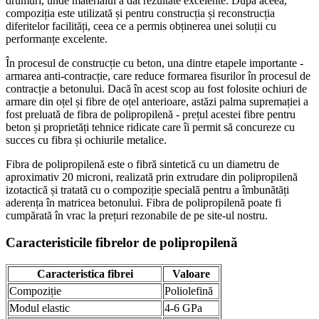
drumuri, unde materialul a dat rezultate excelente. După aceea,
compoziția este utilizată și pentru construcția și reconstrucția
diferitelor facilități, ceea ce a permis obținerea unei soluții cu
performanțe excelente.
În procesul de construcție cu beton, una dintre etapele importante -
armarea anti-contracție, care reduce formarea fisurilor în procesul de
contracție a betonului. Dacă în acest scop au fost folosite ochiuri de
armare din oțel și fibre de oțel anterioare, astăzi palma supremației a
fost preluată de fibra de polipropilenă - prețul acestei fibre pentru
beton și proprietăți tehnice ridicate care îi permit să concureze cu
succes cu fibra și ochiurile metalice.
Fibra de polipropilenă este o fibră sintetică cu un diametru de
aproximativ 20 microni, realizată prin extrudare din polipropilenă
izotactică și tratată cu o compoziție specială pentru a îmbunătăți
aderența în matricea betonului. Fibra de polipropilenă poate fi
cumpărată în vrac la prețuri rezonabile de pe site-ul nostru.
Caracteristicile fibrelor de polipropilenă
Caracteristica fibrei
Valoare
Compoziție
Poliolefină
Modul elastic
4-6 GPa