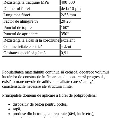
Rezistența la tracțiune MPa
400-500
Diametrul fibrei
de la 10 µm
Lungimea fibrei
2-55 mm
Factor de alungire %
20-25
Punctul de topire
160°
Punctul de aprindere
350°
Rezistență la alcali și la coroziune
excelent
Conductivitate electrică
scăzut
Gesitatea specifică g/cm3
0,91
Popularitatea materialului continuă să crească, deoarece volumul
lucrărilor de construcție în fiecare an demonstrează progresul și
există o mare nevoie de aditivi de calitate care să atingă
caracteristicile necesare ale structurii finite.
Principalele domenii de aplicare a fibrei de polipropilenă:
dispozitiv de beton pentru podea,
șapă,
produse din beton gata preparate (tăvi, inele etc.),