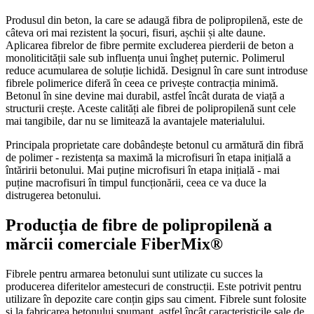
Produsul din beton, la care se adaugă fibra de polipropilenă, este de
câteva ori mai rezistent la șocuri, fisuri, așchii și alte daune.
Aplicarea fibrelor de fibre permite excluderea pierderii de beton a
monoliticității sale sub influența unui îngheț puternic. Polimerul
reduce acumularea de soluție lichidă. Designul în care sunt introduse
fibrele polimerice diferă în ceea ce privește contracția minimă.
Betonul în sine devine mai durabil, astfel încât durata de viață a
structurii crește. Aceste calități ale fibrei de polipropilenă sunt cele
mai tangibile, dar nu se limitează la avantajele materialului.
Principala proprietate care dobândește betonul cu armătură din fibră
de polimer - rezistența sa maximă la microfisuri în etapa inițială a
întăririi betonului. Mai puține microfisuri în etapa inițială - mai
puține macrofisuri în timpul funcționării, ceea ce va duce la
distrugerea betonului.
Producția de fibre de polipropilenă a
mărcii comerciale FiberMix®
Fibrele pentru armarea betonului sunt utilizate cu succes la
producerea diferitelor amestecuri de construcții. Este potrivit pentru
utilizare în depozite care conțin gips sau ciment. Fibrele sunt folosite
și la fabricarea betonului spumant, astfel încât caracteristicile sale de