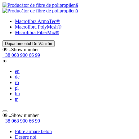
Macrofibra
ArmoTec®
Macrofibra
PolyMesh®
Microfibră
FiberMix®
Departamentul De Vânzări
09...
Show number
+38
068
900 66 99
ro
en
de
ro
pl
hu
tr
09...
Show number
+38
068
900 66 99
Fibre armare beton
Despre noi