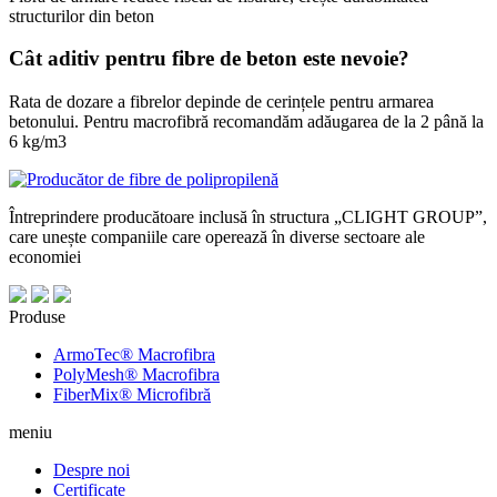
structurilor din beton
Cât aditiv pentru fibre de beton este nevoie?
Rata de dozare a fibrelor depinde de cerințele pentru armarea
betonului. Pentru macrofibră recomandăm adăugarea de la 2 până la
6 kg/m3
Întreprindere producătoare inclusă în structura „CLIGHT GROUP”,
care unește companiile care operează în diverse sectoare ale
economiei
Produse
ArmoTec®
Macrofibra
PolyMesh®
Macrofibra
FiberMix®
Microfibră
meniu
Despre noi
Certificate