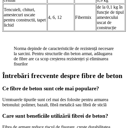
celular
0,9 kg
de la 0,1 kg în
Tencuieli, chituri,
funcție de tipul
amestecuri uscate
4, 6, 12
Fibermix
amestecului
pentru constructii, tapet
uscat de
lichid
construcție
Norma depinde de caracteristicile de rezistență necesare
la sarcini. Pentru structurile din beton armat, adăugarea
de fibre are ca scop creșterea rezistenței și eliminarea
fisurilor
Întrebări frecvente despre fibre de beton
Ce fibre de beton sunt cele mai populare?
Urmtoarele tipurile sunt cel mai des folosite pentru armarea
betonului: polimer, bazalt, fibră metalică sau fibră de sticlă
Care sunt beneficiile utilizării fibrei de beton?
Fibra de armare reduce riscul de fisurare, crește durabilitatea