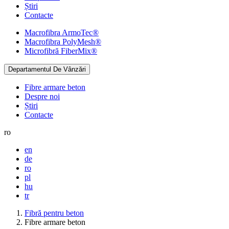
Știri
Contacte
Macrofibra
ArmoTec®
Macrofibra
PolyMesh®
Microfibră
FiberMix®
Departamentul De Vânzări
Fibre armare beton
Despre noi
Știri
Contacte
ro
en
de
ro
pl
hu
tr
Fibră pentru beton
Fibre armare beton