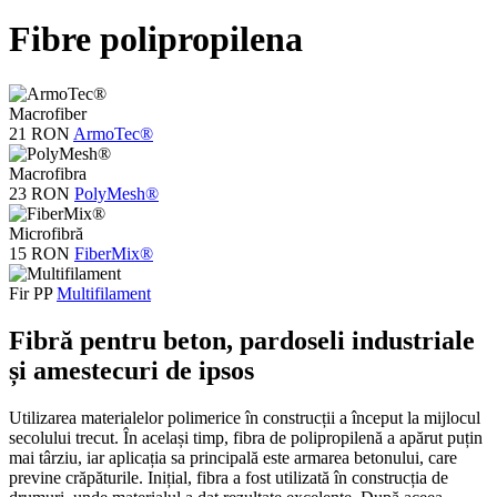
Fibre polipropilena
Macrofiber
21 RON
ArmoTec®
Macrofibra
23 RON
PolyMesh®
Microfibră
15 RON
FiberMix®
Fir PP
Multifilament
Fibră pentru beton, pardoseli industriale
și amestecuri de ipsos
Utilizarea materialelor polimerice în construcții a început la mijlocul
secolului trecut. În același timp, fibra de polipropilenă a apărut puțin
mai târziu, iar aplicația sa principală este armarea betonului, care
previne crăpăturile. Inițial, fibra a fost utilizată în construcția de