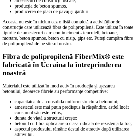
amestecuri de construcții uscate,
producția de beton spumos,
producerea de plăci de pavaj și garduri
Aceasta nu este în niciun caz o listă completă a activităților de
construcție care utilizează fibra de polipropilenă. Este utilizat în toate
tipurile de amestecuri care conțin ciment - tencuieli, betoane,
mortare, beton spumos, beton cu nisip, gips etc. Puteți cumpăra fibre
de polipropilenă de pe site-ul nostru.
Fibra de polipropilenă FiberMix® este
fabricată în Ucraina la întreprinderea
noastră
Materialul este utilizat în mod activ în producția și așezarea
betonului, deoarece fibrele au performanțe competitive:
capacitatea de a consolida uniform structura betonului;
amestecul este mai puțin predispus la răspândire, astfel încât
consumul său este redus;
durata de viață a structurii crește;
betonul cu fibră optică are o clasă ridicată de rezistență la foc;
aspectul produsului rămâne destul de atractiv după utilizarea
aditivului.