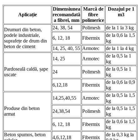
Dimensiunea
Marcă de
Dozajul pe 1
Aplicație
recomandată
fibre
m3
a fibrei, mm
polimerice
24, 38, 54
Polimesh
de la 1 la 3 kg
Drumuri din beton,
podele industriale,
de la 0,6 la 1,5
6, 12, 18
Fibermix
suprafețe de drum din
kg
beton de ciment
14, 25, 40, 55
Armotec
de la 1 la 4 kg
de la 0,5 la 1
14, 25
Armotec
kg
Pardoseală caldă, șape
de la 0,5 la 1
24
Polimesh
uscate
kg
de la 0,6 la 0,9
6,12,18
Fibermix
kg
de la 0,5 la 1,5
14,25,40,55
Armotec
kg
Produse din beton
de la 0,5 la 1,5
24,38,54
Polimesh
armat
kg
de la 0,6 la 1,5
6, 12, 18
Fibermix
kg
Beton spumos, beton
de la 0,3 kg la
4,6,12,18
Fibermix