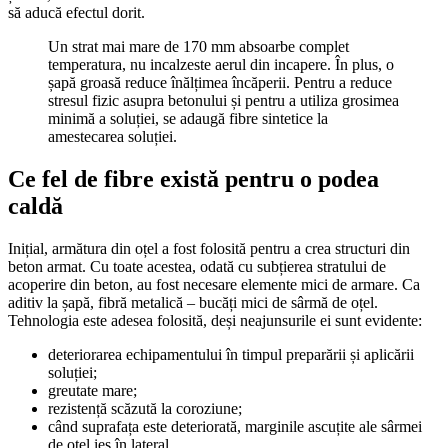
să aducă efectul dorit.
Un strat mai mare de 170 mm absoarbe complet
temperatura, nu incalzeste aerul din incapere. În plus, o
șapă groasă reduce înălțimea încăperii. Pentru a reduce
stresul fizic asupra betonului și pentru a utiliza grosimea
minimă a soluției, se adaugă fibre sintetice la
amestecarea soluției.
Ce fel de fibre există pentru o podea
caldă
Inițial, armătura din oțel a fost folosită pentru a crea structuri din
beton armat. Cu toate acestea, odată cu subțierea stratului de
acoperire din beton, au fost necesare elemente mici de armare. Ca
aditiv la șapă, fibră metalică – bucăți mici de sârmă de oțel.
Tehnologia este adesea folosită, deși neajunsurile ei sunt evidente:
deteriorarea echipamentului în timpul preparării și aplicării
soluției;
greutate mare;
rezistență scăzută la coroziune;
când suprafața este deteriorată, marginile ascuțite ale sârmei
de oțel ies în lateral.