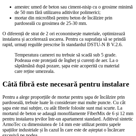
amestec umed de beton sau ciment-nisip cu o grosime minimă
de 50 mm fără utilizarea aditivilor polimerici;
mortar din microfibră pentru beton de încălzire prin
pardoseală cu grosimea de 25-30 mm.
O diferență de strat de 2 ori economisește materiale, optimizează
instalarea și accelerează uscarea. Pentru ca suprafața să se prindă
rapid, urmați regulile prescrise în standardul DSTU-N B V.2.6.
Temperatura camerei nu trebuie să scadă sub 5 grade.
Podeaua este protejată de îngheț și curenți de aer. La o
săptămână după pozare, șapa este acoperită cu material
care reține umezeala.
Câtă fibră este necesară pentru instalare
Pentru a alege proporțiile de mortar pentru șapa de încălzire prin
pardoseală, trebuie luate în considerare mai multe puncte. Cu cât
șapa este mai subțire, cu atât fibrele folosite sunt mai scurte. La
mortarul de beton se adaugă monofilamente FiberMix de 6 și 12 mm
pentru instalarea țevilor într-un apartament standard. Aditivul sintetic
ArmoTec cu dimensiunea de 14 mm este utilizat pentru șapele
spațiilor industriale și în cazul în care este de așteptat o încărcare
excesivă pe podea.