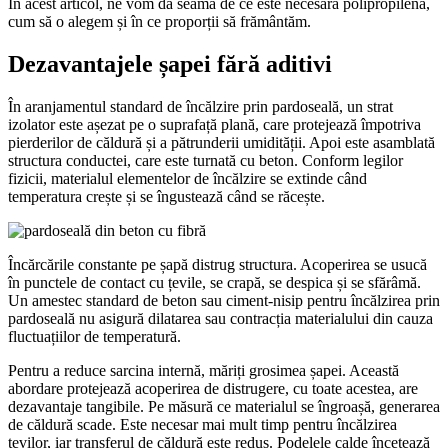
În acest articol, ne vom da seama de ce este necesară polipropilena,
cum să o alegem și în ce proporții să frământăm.
Dezavantajele șapei fără aditivi
În aranjamentul standard de încălzire prin pardoseală, un strat
izolator este așezat pe o suprafață plană, care protejează împotriva
pierderilor de căldură și a pătrunderii umidității. Apoi este asamblată
structura conductei, care este turnată cu beton. Conform legilor
fizicii, materialul elementelor de încălzire se extinde când
temperatura crește și se îngustează când se răcește.
Încărcările constante pe șapă distrug structura. Acoperirea se usucă
în punctele de contact cu țevile, se crapă, se despica și se sfărâmă.
Un amestec standard de beton sau ciment-nisip pentru încălzirea prin
pardoseală nu asigură dilatarea sau contracția materialului din cauza
fluctuațiilor de temperatură.
Pentru a reduce sarcina internă, măriți grosimea șapei. Această
abordare protejează acoperirea de distrugere, cu toate acestea, are
dezavantaje tangibile. Pe măsură ce materialul se îngroașă, generarea
de căldură scade. Este necesar mai mult timp pentru încălzirea
țevilor, iar transferul de căldură este redus. Podelele calde încetează