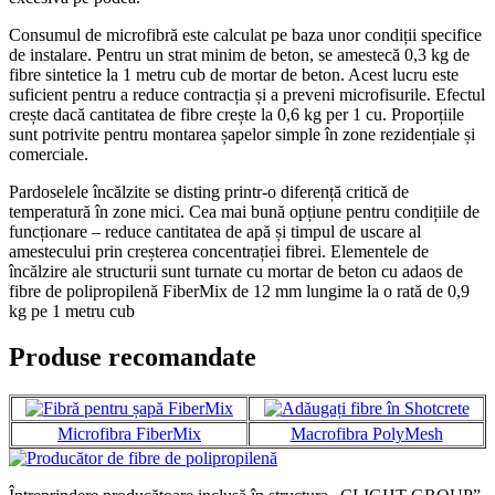
Consumul de microfibră este calculat pe baza unor condiții specifice
de instalare. Pentru un strat minim de beton, se amestecă 0,3 kg de
fibre sintetice la 1 metru cub de mortar de beton. Acest lucru este
suficient pentru a reduce contracția și a preveni microfisurile. Efectul
crește dacă cantitatea de fibre crește la 0,6 kg per 1 cu. Proporțiile
sunt potrivite pentru montarea șapelor simple în zone rezidențiale și
comerciale.
Pardoselele încălzite se disting printr-o diferență critică de
temperatură în zone mici. Cea mai bună opțiune pentru condițiile de
funcționare – reduce cantitatea de apă și timpul de uscare al
amestecului prin creșterea concentrației fibrei. Elementele de
încălzire ale structurii sunt turnate cu mortar de beton cu adaos de
fibre de polipropilenă FiberMix de 12 mm lungime la o rată de 0,9
kg pe 1 metru cub
Produse recomandate
Microfibra FiberMix
Macrofibra PolyMesh