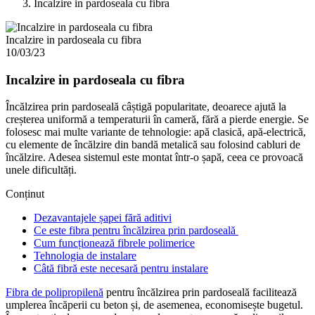
Incalzire in pardoseala cu fibra
Incalzire in pardoseala cu fibra
10/03/23
Incalzire in pardoseala cu fibra
Încălzirea prin pardoseală câștigă popularitate, deoarece ajută la
creșterea uniformă a temperaturii în cameră, fără a pierde energie. Se
folosesc mai multe variante de tehnologie: apă clasică, apă-electrică,
cu elemente de încălzire din bandă metalică sau folosind cabluri de
încălzire. Adesea sistemul este montat într-o șapă, ceea ce provoacă
unele dificultăți.
Conținut
Dezavantajele șapei fără aditivi
Ce este fibra pentru încălzirea prin pardoseală
Cum funcționează fibrele polimerice
Tehnologia de instalare
Câtă fibră este necesară pentru instalare
Fibra de polipropilenă
pentru încălzirea prin pardoseală facilitează
umplerea încăperii cu beton și, de asemenea, economisește bugetul.