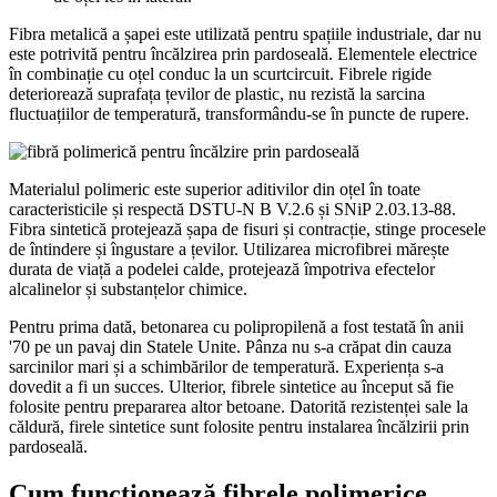
Fibra metalică a șapei este utilizată pentru spațiile industriale, dar nu
este potrivită pentru încălzirea prin pardoseală. Elementele electrice
în combinație cu oțel conduc la un scurtcircuit. Fibrele rigide
deteriorează suprafața țevilor de plastic, nu rezistă la sarcina
fluctuațiilor de temperatură, transformându-se în puncte de rupere.
Materialul polimeric este superior aditivilor din oțel în toate
caracteristicile și respectă DSTU-N B V.2.6 și SNiP 2.03.13-88.
Fibra sintetică protejează șapa de fisuri și contracție, stinge procesele
de întindere și îngustare a țevilor. Utilizarea microfibrei mărește
durata de viață a podelei calde, protejează împotriva efectelor
alcalinelor și substanțelor chimice.
Pentru prima dată, betonarea cu polipropilenă a fost testată în anii
'70 pe un pavaj din Statele Unite. Pânza nu s-a crăpat din cauza
sarcinilor mari și a schimbărilor de temperatură. Experiența s-a
dovedit a fi un succes. Ulterior, fibrele sintetice au început să fie
folosite pentru prepararea altor betoane. Datorită rezistenței sale la
căldură, firele sintetice sunt folosite pentru instalarea încălzirii prin
pardoseală.
Cum funcționează fibrele polimerice