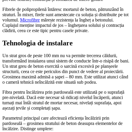
Fibrele de polipropilenă întăresc mortarul de beton, pătrunzând în
straturi. În mixer, firele sunt amestecate cu soluția și distribuite pe tot
volumul.
Microfibre
mărește rezistența la îngheț a betonului.
Cuplajul menține impactul de jos – înghețarea solului și contracția
clădirii, ceea ce este tipic pentru casele private.
Tehnologia de instalare
Un strat gros de peste 100 mm nu va permite trecerea căldurii,
transformând instalarea unui sistem de conducte într-o risipă de bani.
Un strat greu de beton exercită o sarcină excesivă pe planșeele
structurii, ceea ce este periculos din punct de vedere al proiectării.
Grosimea maximă admisă a șapei – 80 mm. Este utilizat atunci când
o cameră tehnică neîncălzită este situată sub podea.
Fibra pentru încălzirea prin pardoseală este utilizată pe o suprafață
pre-nivelată. Dacă este necesar să ridicați nivelul încăperii, atunci
turnați mai întâi stratul de mortar necesar, nivelați suprafața, apoi
așezați țevile și completați șapa.
Parametrul principal care afectează eficiența încălzirii prin
pardoseală – grosimea stratului de beton deasupra elementelor de
încălzire. Distinge umplere: