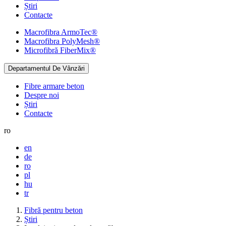
Știri
Contacte
Macrofibra
ArmoTec®
Macrofibra
PolyMesh®
Microfibră
FiberMix®
Departamentul De Vânzări
Fibre armare beton
Despre noi
Știri
Contacte
ro
en
de
ro
pl
hu
tr
Fibră pentru beton
Știri