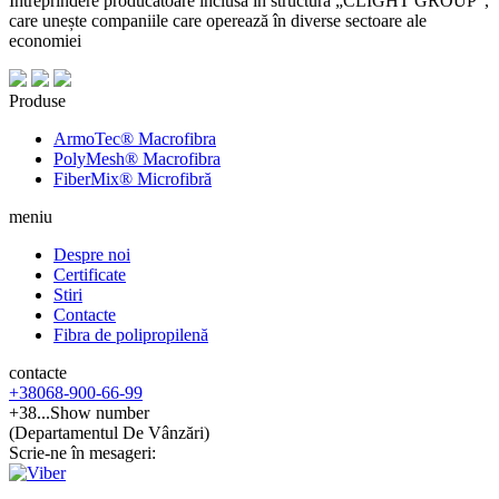
Întreprindere producătoare inclusă în structura „CLIGHT GROUP”,
care unește companiile care operează în diverse sectoare ale
economiei
Produse
ArmoTec®
Macrofibra
PolyMesh®
Macrofibra
FiberMix®
Microfibră
meniu
Despre noi
Certificate
Stiri
Contacte
Fibra de polipropilenă
contacte
+38
068
-900-66-99
+38...
Show number
(Departamentul De Vânzări)
Scrie-ne în mesageri: