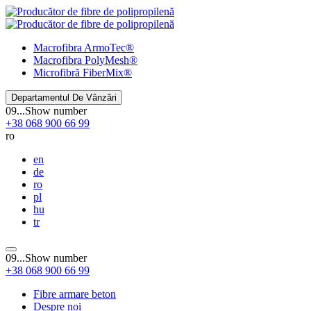
Macrofibra
ArmoTec®
Macrofibra
PolyMesh®
Microfibră
FiberMix®
Departamentul De Vânzări
09...
Show number
+38
068
900 66 99
ro
en
de
ro
pl
hu
tr
09...
Show number
+38
068
900 66 99
Fibre armare beton
Despre noi