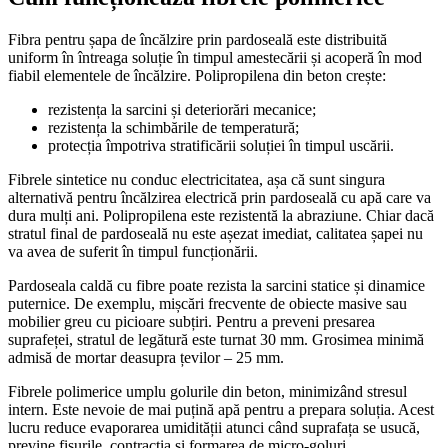
Fibra pentru șapa de încălzire prin pardoseală este distribuită
uniform în întreaga soluție în timpul amestecării și acoperă în mod
fiabil elementele de încălzire. Polipropilena din beton crește:
rezistența la sarcini și deteriorări mecanice;
rezistența la schimbările de temperatură;
protecția împotriva stratificării soluției în timpul uscării.
Fibrele sintetice nu conduc electricitatea, așa că sunt singura
alternativă pentru încălzirea electrică prin pardoseală cu apă care va
dura mulți ani. Polipropilena este rezistentă la abraziune. Chiar dacă
stratul final de pardoseală nu este așezat imediat, calitatea șapei nu
va avea de suferit în timpul funcționării.
Pardoseala caldă cu fibre poate rezista la sarcini statice și dinamice
puternice. De exemplu, mișcări frecvente de obiecte masive sau
mobilier greu cu picioare subțiri. Pentru a preveni presarea
suprafeței, stratul de legătură este turnat 30 mm. Grosimea minimă
admisă de mortar deasupra țevilor – 25 mm.
Fibrele polimerice umplu golurile din beton, minimizând stresul
intern. Este nevoie de mai puțină apă pentru a prepara soluția. Acest
lucru reduce evaporarea umidității atunci când suprafața se usucă,
previne fisurile, contracția și formarea de micro-goluri.