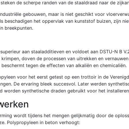
steken de scherpe randen van de staaldraad naar de zijkant
ndustriële gebouwen, maar is niet geschikt voor vloerverw
zels beschadigen het oppervlak van kunststof buizen, zijn n
in breekpunten.
 superieur aan staaladditieven en voldoet aan DSTU-N B V.2
 krimpen, doven de processen van uitrekken en vernauwen 
 beschermt tegen de effecten van alkaliën en chemicaliën.
pyleen voor het eerst getest op een trottoir in de Verenigd
gen. De ervaring bleek succesvol. Later werden synthetisc
d worden synthetische draden gebruikt voor het installere
werken
rming wordt tijdens het mengen gelijkmatig door de oplos
e. Polypropyleen in beton verhoogt: