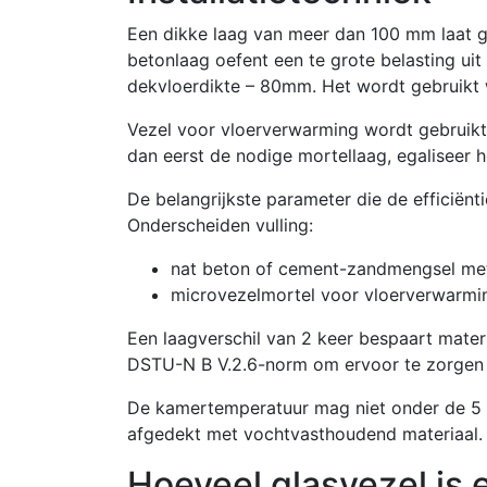
Een dikke laag van meer dan 100 mm laat g
betonlaag oefent een te grote belasting ui
dekvloerdikte – 80mm. Het wordt gebruikt 
Vezel voor vloerverwarming wordt gebruikt 
dan eerst de nodige mortellaag, egaliseer h
De belangrijkste parameter die de efficië
Onderscheiden vulling:
nat beton of cement-zandmengsel met
microvezelmortel voor vloerverwarmi
Een laagverschil van 2 keer bespaart materia
DSTU-N B V.2.6-norm om ervoor te zorgen d
De kamertemperatuur mag niet onder de 5 
afgedekt met vochtvasthoudend materiaal
Hoeveel glasvezel is e