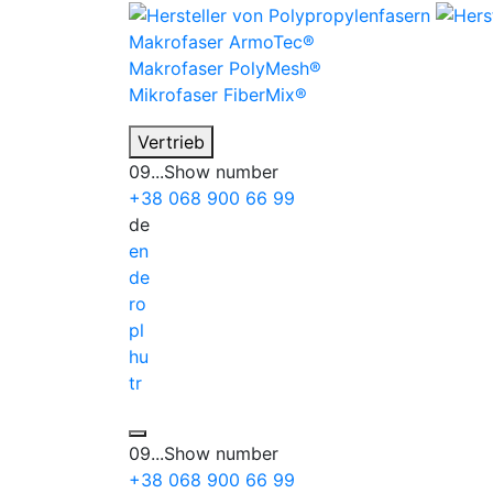
Makrofaser
ArmoTec®
Makrofaser
PolyMesh®
Mikrofaser
FiberMix®
Vertrieb
09...
Show number
+38
068
900 66 99
de
en
de
ro
pl
hu
tr
09...
Show number
+38
068
900 66 99