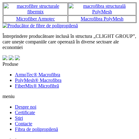
Microfiber Armotec
Macrofibra PolyMesh
Întreprindere producătoare inclusă în structura „CLIGHT GROUP”,
care unește companiile care operează în diverse sectoare ale
economiei
Produse
ArmoTec®
Macrofibra
PolyMesh®
Macrofibra
FiberMix®
Microfibră
meniu
Despre noi
Certificate
Stiri
Contacte
Fibra de polipropilenă