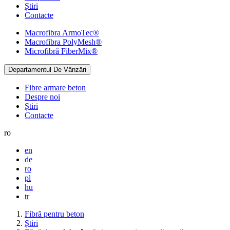
Știri
Contacte
Macrofibra
ArmoTec®
Macrofibra
PolyMesh®
Microfibră
FiberMix®
Departamentul De Vânzări
Fibre armare beton
Despre noi
Știri
Contacte
ro
en
de
ro
pl
hu
tr
Fibră pentru beton
Știri