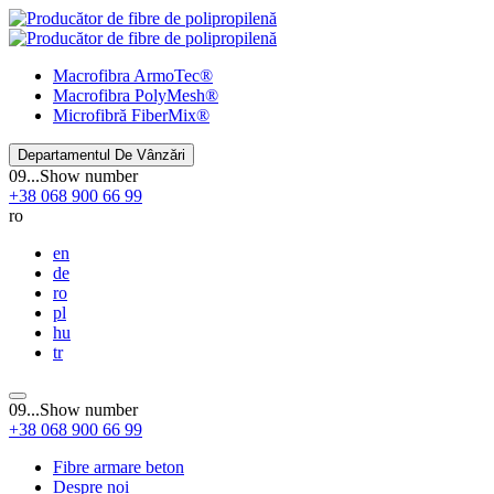
Macrofibra
ArmoTec®
Macrofibra
PolyMesh®
Microfibră
FiberMix®
Departamentul De Vânzări
09...
Show number
+38
068
900 66 99
ro
en
de
ro
pl
hu
tr
09...
Show number
+38
068
900 66 99
Fibre armare beton
Despre noi