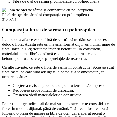
Fibră de oțel de sârmă și comparație cu polipropilena
Fibră de oțel de sârmă și comparație cu polipropilena
31/03/21
Comparația fibrei de sârmă cu polipropilen
Înainte de a afla ce este o fibră de sârmă, să ne dăm seama ce este
deloc o fibră. Acesta este un material format dintr -un număr mare de
fibre unice la 1 kg destinate întăririi betonului. În construcții,
materialul numit fibră de sârmă este utilizat pentru a consolida
betonul pentru a -și crește proprietățile de rezistență.
Cu alte cuvinte, ce este o fibră de sârmă în construcție? Acestea sunt
fibre metalice care sunt adăugate la beton și alte amestecuri, ca
urmare a căror:
Creșterea rezistenței concretei pentru tensiune/compresie;
Reducerea probabilității de crăpătură;
Creșterea vieții materialelor de construcție.
Pentru a atinge indicatorii de mai sus, amestecul este consolidat cu
fibre. În mod tradițional, până de curând, întărirea a fost realizată
folosind o plasă de armare și fibră de oțel, dar a apărut recent o