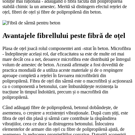
soluție mai rațională - adăugând o fibră făcută din polipropilenă
stabilă chimic la un amestec. Merită să distingem efectul rețelei de
oțel, fibrei de oțel și fibre de polipropilenă din beton.
Avantajele fibrellului peste fibră de oțel
Plasa de oțel joacă rolul componentei anti -strat în beton. Microfibra
- îndeplinește același rol, dar eficacitatea sa este de multe ori mai
mare decât cea a net, deoarece microfibra este distribuită pe întregul
volum de amestec de beton. Această afirmație a fost dovedită de
practica mondială de a utiliza aceste materiale și de o respingere
aproape completă a rețelei în favoarea microfibrării din
polipropilenă. Fibra de oțel din sârmă este o macrofibră și acționează
ca o componentă a betonului, care îmbunătățește rezistența la
tracțiune în timpul îndoitării, precum și o macrofibră din
polipropilenă.
Când adăugați fibre de polipropilenă, betonul dobândește, de
asemenea, o creștere a rezistenței vibraționale. După cum știți, este
fibra de oțel din plasă și sârmă care contribuie la răspândirea
vibrațiilor, ceea ce duce la distrugerea betonului. Înlocuirea
elementelor de armare din oțel cu fibre de polipropilenă ajută, de
asemenea, la reducerea proprietăților corozive. Datorită acoperirii