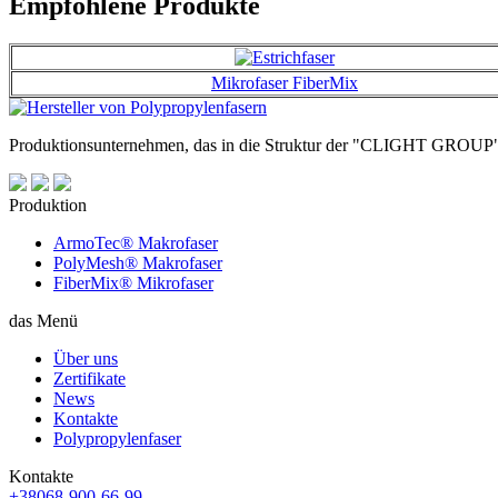
Empfohlene Produkte
Mikrofaser FiberMix
Produktionsunternehmen, das in die Struktur der "CLIGHT GROUP" a
Produktion
ArmoTec®
Makrofaser
PolyMesh®
Makrofaser
FiberMix®
Mikrofaser
das Menü
Über uns
Zertifikate
News
Kontakte
Polypropylenfaser
Kontakte
+38
068
-900-66-99