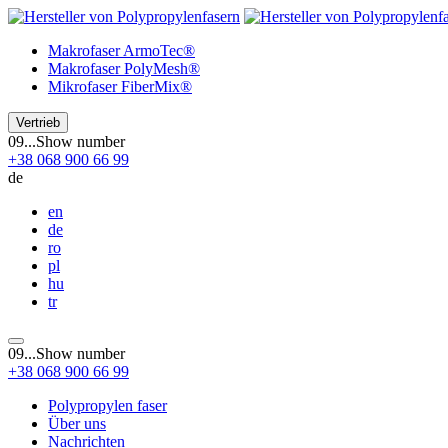
Makrofaser
ArmoTec®
Makrofaser
PolyMesh®
Mikrofaser
FiberMix®
Vertrieb
09...
Show number
+38
068
900 66 99
de
en
de
ro
pl
hu
tr
09...
Show number
+38
068
900 66 99
Polypropylen faser
Über uns
Nachrichten