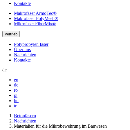
Kontakte
Makrofaser
ArmoTec®
Makrofaser
PolyMesh®
Mikrofaser
FiberMix®
Vertrieb
Polypropylen faser
Über uns
Nachrichten
Kontakte
de
en
de
ro
pl
hu
tr
Betonfasern
Nachrichten
Materialien für die Mikrobewehrung im Bauwesen